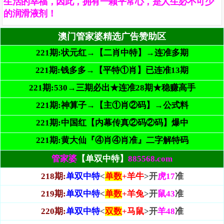
生活的幸福，因此，拥有一颗平常心，是人生必不可少
的润滑液剂！