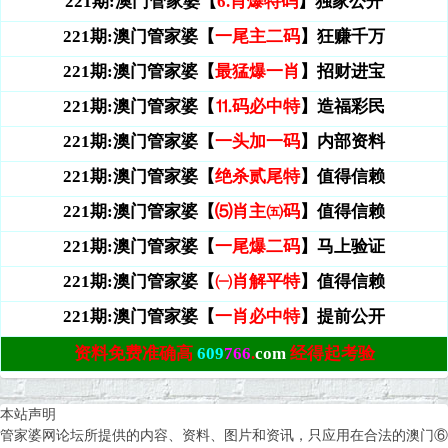
本站声明
管家婆网论坛所提供的内容、资料、图片和资讯，只应用在合法的澳门⑥