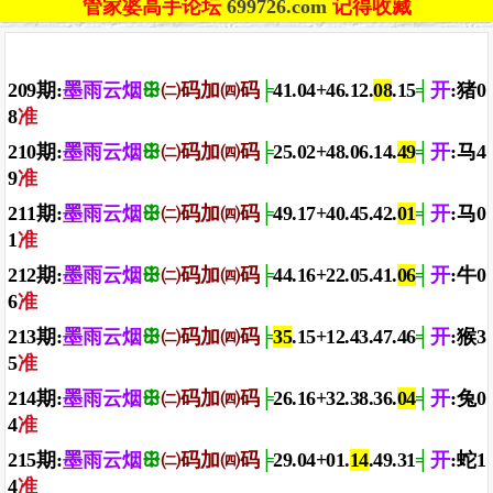
管家婆高手论坛
699726.com
记得收藏
209期:
墨雨云烟
ꕥ
㈡码加㈣码
╞
41.04+46.12.
08
.15
╡
开
:猪0
8
准
210期:
墨雨云烟
ꕥ
㈡码加㈣码
╞
25.02+48.06.14.
49
╡
开
:马4
9
准
211期:
墨雨云烟
ꕥ
㈡码加㈣码
╞
49.17+40.45.42.
01
╡
开
:马0
1
准
212期:
墨雨云烟
ꕥ
㈡码加㈣码
╞
44.16+22.05.41.
06
╡
开
:牛0
6
准
213期:
墨雨云烟
ꕥ
㈡码加㈣码
╞
35
.15+12.43.47.46
╡
开
:猴3
5
准
214期:
墨雨云烟
ꕥ
㈡码加㈣码
╞
26.16+32.38.36.
04
╡
开
:兔0
4
准
215期:
墨雨云烟
ꕥ
㈡码加㈣码
╞
29.04+01.
14
.49.31
╡
开
:蛇1
4
准